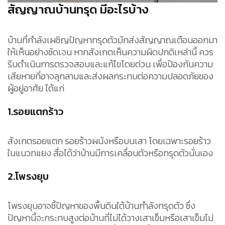
สัญญาณบ้านทรุด มีอะไรบ้าง
บ้านที่กำลังเผชิญปัญหาทรุดตัวมักส่งสัญญาณเตือนออกมา
ให้เห็นอย่างชัดเจน หากสังเกตเห็นความผิดปกติเหล่านี้ ควร
รีบดำเนินการตรวจสอบและแก้ไขโดยด่วน เพื่อป้องกันความ
เสียหายที่อาจลุกลามและส่งผลกระทบต่อความปลอดภัยของ
ผู้อยู่อาศัย ได้แก่
1.รอยแตกร้าว
สังเกตรอยแตก
รอยร้าวผนัง
หรือบนเสา โดยเฉพาะรอยร้าว
ในแนวทแยง สื่อได้ว่าบ้านมีการเคลื่อนตัวหรือทรุดตัวนั่นเอง
2.โพรงยุบ
โพรงยุบอาจชี้ปัญหาของพื้นดินใต้บ้านกำลังทรุดตัว ซึ่ง
ปัญหานี้จะกระทบสูงต่อบ้านที่ไม่ได้วางเสาเข็มหรือเสาเข็มไม่