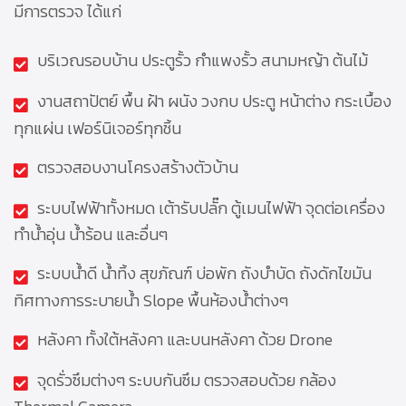
มีการตรวจ ได้แก่
บริเวณรอบบ้าน ประตูรั้ว กำแพงรั้ว สนามหญ้า ต้นไม้
งานสถาปัตย์ พื้น ฝ้า ผนัง วงกบ ประตู หน้าต่าง กระเบื้อง
ทุกแผ่น เฟอร์นิเจอร์ทุกชิ้น
ตรวจสอบงานโครงสร้างตัวบ้าน
ระบบไฟฟ้าทั้งหมด เต้ารับปลั๊ก ตู้เมนไฟฟ้า จุดต่อเครื่อง
ทำน้ำอุ่น น้ำร้อน และอื่นๆ
ระบบน้ำดี น้ำทิ้ง สุขภัณฑ์ บ่อพัก ถังบำบัด ถังดักไขมัน
ทิศทางการระบายน้ำ Slope พื้นห้องน้ำต่างๆ
หลังคา ทั้งใต้หลังคา และบนหลังคา ด้วย Drone
จุดรั่วซึมต่างๆ ระบบกันซึม ตรวจสอบด้วย กล้อง