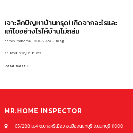
เจาะลึกปัญหาบ้านทรุด! เกิดจากอะไรและ
แก้ไขอย่างไรให้บ้านไม่ถล่ม
by
admin-mrhome
11/06/2024
blog
รวมสาเหตุปัญหาบ้านทร…
Read more
MR.HOME INSPECTOR
65/288 ม.4 ต.บางศรีเมือง อ.เมืองนนทบุรี จ.นนทบุรี 11000